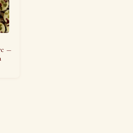
ус —
а