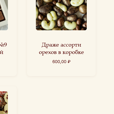
 №9
Драже ассорти
й
орехов в коробке
600,00
₽