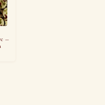
ус —
а