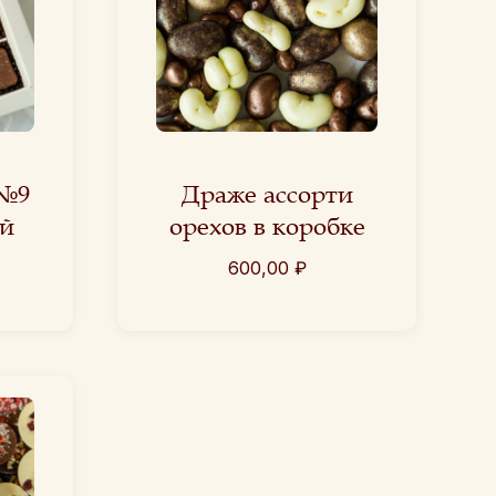
 №9
Драже ассорти
й
орехов в коробке
600,00
₽