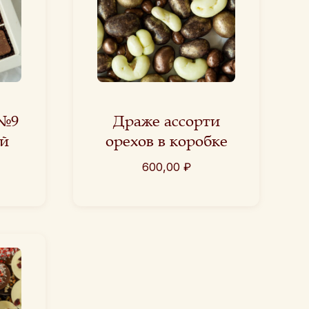
 №9
Драже ассорти
й
орехов в коробке
600,00
₽