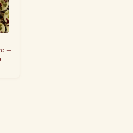
ус —
а